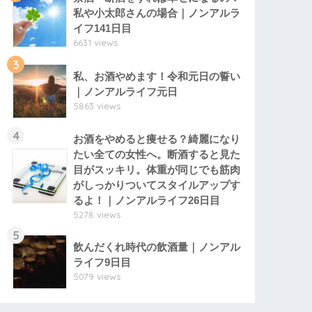
私や小太郎さんの場合｜ノンアルラ
イフ141日目
6631 views
3
私、お酒やめます！令和元日の誓い
｜ノンアルライフ元日
5863 views
4
お酒をやめると痩せる？綺麗になり
たい全ての女性へ。断酒すると見た
目がスッキリ。体重が同じでも筋肉
がしっかりついてスタイルアップす
るよ！｜ノンアルライフ26日目
5278 views
5
飲んだくれ時代の飲酒量｜ノンアル
ライフ9日目
5079 views