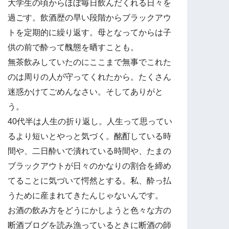
大学生の頃からほぼ毎日飲んだくれる日々を
過ごす。飲酒歴の早い段階からブラックアウ
トを定期的に繰り返す。母となってからは子
供の前で酔って醜態を晒すことも。
無茶飲みしていたのにここまで無事でこれた
のは周りの人が守ってくれたから。たくさん
迷惑かけてごめんなさい。そしてありがと
う。
40代半は人生の折り返し。人生って思ってい
るより短いとやっと気づく。酩酊している時
間や、二日酔いで潰れている時間や、たまの
ブラックアウトが日々のかなりの割合を締め
てることに気づいて愕然とする。私、酔っ払
うために産まれてきたんじゃないんです。
お酒の飲み方をどうにかしようと色々な方の
断酒ブログを読み漁っているときに断酒の師