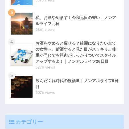
6626 views
3
私、お酒やめます！令和元日の誓い｜ノンア
ルライフ元日
5861 views
4
お酒をやめると痩せる？綺麗になりたい全て
の女性へ。断酒すると見た目がスッキリ。体
重が同じでも筋肉がしっかりついてスタイル
アップするよ！｜ノンアルライフ26日目
5278 views
5
飲んだくれ時代の飲酒量｜ノンアルライフ9日
目
5076 views
カテゴリー