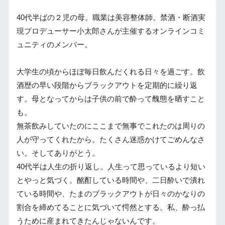
40代半ばの２児の母。職業は美容整体師。禁酒・断酒実
現プロデューサー小太郎さんが主催するオンラインコミ
ュニティのメンバー。
大学生の頃からほぼ毎日飲んだくれる日々を過ごす。飲
酒歴の早い段階からブラックアウトを定期的に繰り返
す。母となってからは子供の前で酔って醜態を晒すこと
も。
無茶飲みしていたのにここまで無事でこれたのは周りの
人が守ってくれたから。たくさん迷惑かけてごめんなさ
い。そしてありがとう。
40代半は人生の折り返し。人生って思っているより短い
とやっと気づく。酩酊している時間や、二日酔いで潰れ
ている時間や、たまのブラックアウトが日々のかなりの
割合を締めてることに気づいて愕然とする。私、酔っ払
うために産まれてきたんじゃないんです。