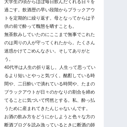
大学生の頃からほぼ毎日飲んだくれる日々を
過ごす。飲酒歴の早い段階からブラックアウ
トを定期的に繰り返す。母となってからは子
供の前で酔って醜態を晒すことも。
無茶飲みしていたのにここまで無事でこれた
のは周りの人が守ってくれたから。たくさん
迷惑かけてごめんなさい。そしてありがと
う。
40代半は人生の折り返し。人生って思ってい
るより短いとやっと気づく。酩酊している時
間や、二日酔いで潰れている時間や、たまの
ブラックアウトが日々のかなりの割合を締め
てることに気づいて愕然とする。私、酔っ払
うために産まれてきたんじゃないんです。
お酒の飲み方をどうにかしようと色々な方の
断酒ブログを読み漁っているときに断酒の師