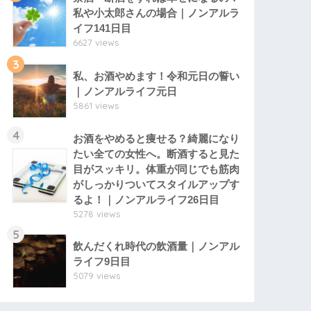
私や小太郎さんの場合｜ノンアルラ
イフ141日目
6627 views
3
私、お酒やめます！令和元日の誓い
｜ノンアルライフ元日
5861 views
4
お酒をやめると痩せる？綺麗になり
たい全ての女性へ。断酒すると見た
目がスッキリ。体重が同じでも筋肉
がしっかりついてスタイルアップす
るよ！｜ノンアルライフ26日目
5278 views
5
飲んだくれ時代の飲酒量｜ノンアル
ライフ9日目
5079 views